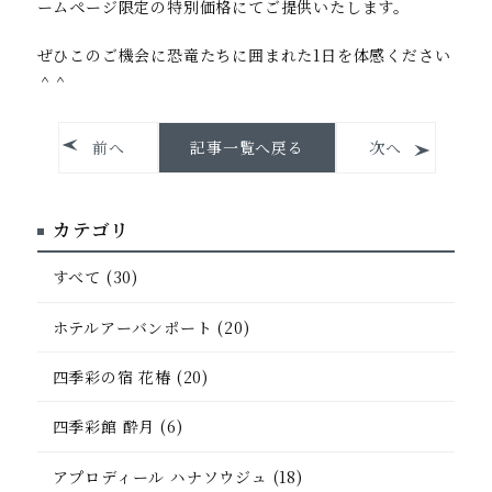
ームページ限定の特別価格にてご提供いたします。
ぜひこのご機会に恐竜たちに囲まれた1日を体感ください
＾＾
料亭
四季彩館 酔月
前へ
記事一覧へ戻る
次へ
施設TOP
カテゴリ
すべて (30)
ウェディング / 宿泊施設
ホテルアーバンポート (20)
アプロディール
ハナソウジュ
四季彩の宿 花椿 (20)
施設TOP
四季彩館 酔月 (6)
フォトギャラリー
ウェディングプラン
アプロディール ハナソウジュ (18)
フレンチレストラン