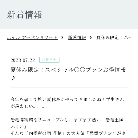
新着情報
四季彩の宿 花椿
宿泊予約はこちら
ホテル アーバンリゾート
新着情報
夏休み限定！スペシ
お知らせ
2023.07.22
宿泊施設
ホテルアーバンポート
夏休み限定！スペシャル〇〇プランお得情報
♪
施設TOP
客室
展望風呂
今年も暑くて熱い夏休みがやってきましたね！学生さん
お料理
が羨ましい。。。
恐竜博物館もリニューアルし、ますます熱い「恐竜王国
ホテルアーバンポート
宿泊予約はこちら
ふくい」
そんな「四季彩の宿 花椿」の大人気『恐竜プラン』がホ