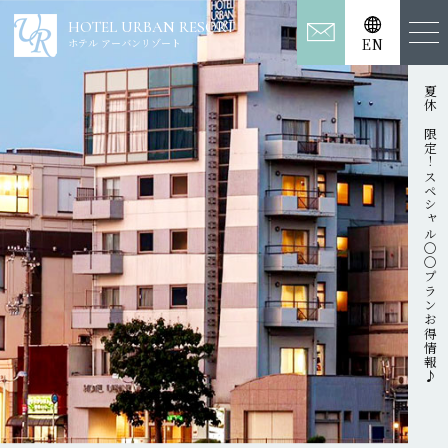
HOTEL URBAN RESORT
HOTEL URBAN RESORT
ホテル アーバンリゾート
EN
EN
ホテル アーバンリゾート
夏休み限定！スペシャル〇〇プランお得情報♪
予約システム変更のご案内
2026年7月29日 (水) 11時頃、ホテルアーバンポート、四季彩の宿 花椿、ア
プロディール ハナソウジュは新予約システムへと切り替わりました。
詳しくは、各公式HPのご案内をご確認ください。
宿泊施設
四季彩の宿 花椿
施設TOP
客室
展望風呂
お料理